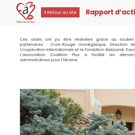
Rapport d’acti
Retour au site
Réponses d’urgence : 73 000
Tel. : (+377) 97 70 67 97
Ces aides ont pu être réalisées grâce au soutie
partenaires : Croix-Rouge monégasque, Direction d
Coopération Internationale et la Fondation Aleksandr Savc
L’association Coalition Plus a facilité les démar
administratives pour l’Ukraine.
Tel. : (+377) 97 70 67 97