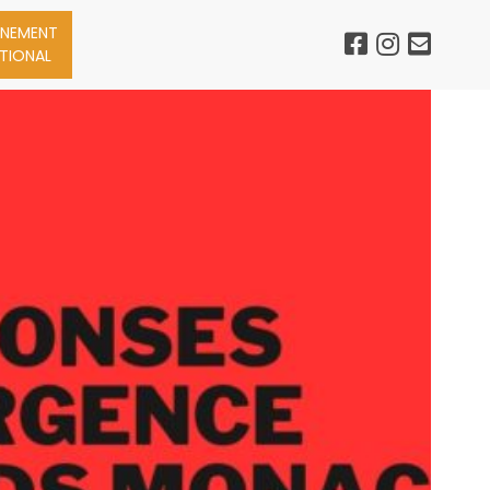
NEMENT
ATIONAL
agner
Prévenir
Soutenir
L’Association
i
ascar
rice
Faire un Don
 du Sud
rgence
rro-
pyright©2018 fightaidsmonaco -
Mentions Légales
éation graphique et dévelopement par
Federall