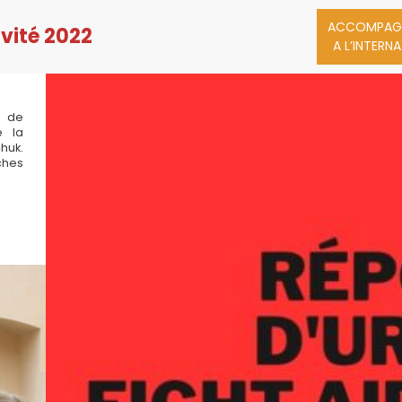
ACCOMPAG
vité 2022
 €
A L’INTERN
S.A.S. la Princesse Stéphanie
Accomp
Focus Burund
Focus Madag
n de
e la
Focus Ile Mau
huk.
ches
Focus Afrique
Réponses d'u
Visite Mme Be
Amadei
Co
Sommaire
Cr