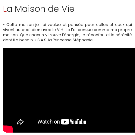
La Maison de Vie
« Cette maison je l’ai voulue et pensée pour celles et ceux qui
vivent au quotidien avec le VIH. Je l’ai conçue comme ma propre
maison. Que chacun y trouve l’énergie, le réconfort et la sérénité
dont il a besoin. » S.A.S. la Princesse Stéphanie