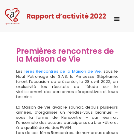
Rapport d’activité 2022
hanie
Premières rencontres de
la Maison de Vie
Les
1ères Rencontres de la Maison de Vie
, sous le
Haut Patronage de S.A.S. la Princesse Stéphanie,
furent l’occasion de présenter, le 28 avril 2022, en
exclusivité les résultats de l’étude sur le
vieillissement des personnes séropositives et leurs
besoins.
Tel. : (+377) 97 70 67 97
La Maison de Vie avait le souhait, depuis plusieurs
années, d’organiser un rendez-vous biannuel –
sous la forme de Rencontre – qui réunirait
l’ensemble des acteurs participants au bien-être et
Copyright©2018 fightaidsmonaco -
Mentions Légales
à la qualité de vie des PVVIH.
Lors de ces 1ères Rencontres, de nombreux acteurs
Création graphique et dévelopement par
Federall