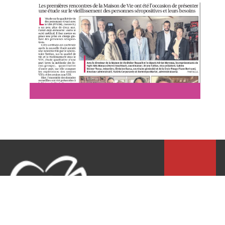
Tel. : (+377) 97 70 67
Faire un
Don
97